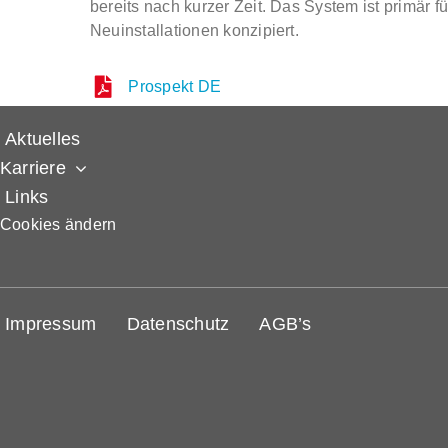
bereits nach kurzer Zeit. Das System ist primär f
Neuinstallationen konzipiert.
EN
Prospekt DE
Aktuelles
Karriere
Links
Cookies ändern
Impressum
Datenschutz
AGB’s