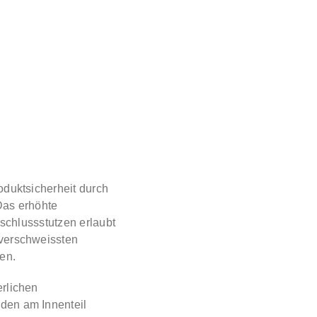
oduktsicherheit durch
Das erhöhte
nschlussstutzen erlaubt
verschweissten
en.
rlichen
den am Innenteil