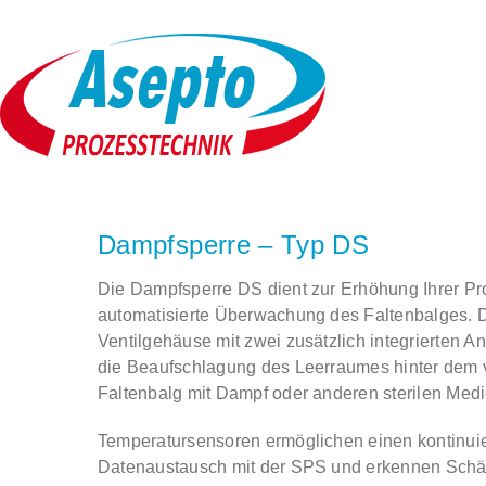
Zum
Inhalt
springen
Unternehmen
Dampfsperre – Typ DS
Produkte + Leistungen
Die Dampfsperre DS dient zur Erhöhung Ihrer Pr
automatisierte Überwachung des Faltenbalges. 
Service
Ventilgehäuse mit zwei zusätzlich integrierten A
die Beaufschlagung des Leerraumes hinter dem 
Kontakt
Faltenbalg mit Dampf oder anderen sterilen Medi
Temperatursensoren ermöglichen einen kontinuie
DE
Datenaustausch mit der SPS und erkennen Schä