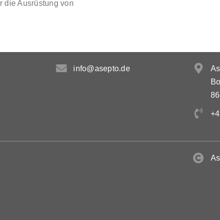
ür die Ausrüstung von
info@asepto.de
As
Bo
86
+4
As