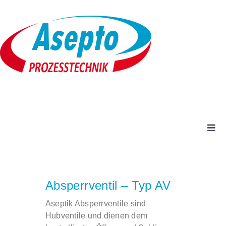
Zum
Inhalt
springen
Togg
Navi
Unternehmen
Absperrventil – Typ AV
Produkte + Leistungen
Aseptik Absperrventile sind
Hubventile und dienen dem
Service